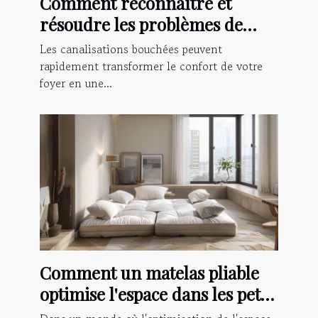
Comment reconnaître et
résoudre les problèmes de
canalisations bouchées
Les canalisations bouchées peuvent
rapidement transformer le confort de votre
foyer en une...
Comment un matelas pliable
optimise l'espace dans les petits
logements