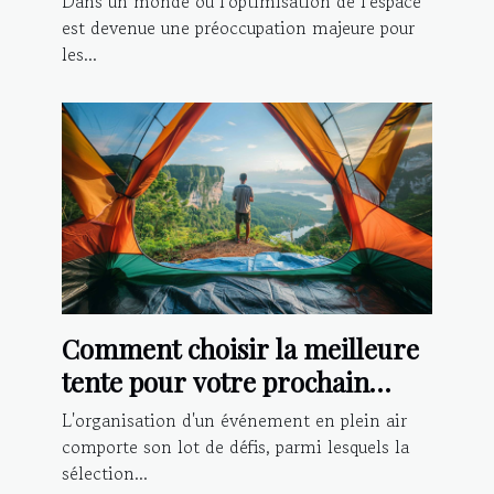
Dans un monde où l'optimisation de l'espace
est devenue une préoccupation majeure pour
les...
Comment choisir la meilleure
tente pour votre prochain
événement extérieur
L'organisation d'un événement en plein air
comporte son lot de défis, parmi lesquels la
sélection...