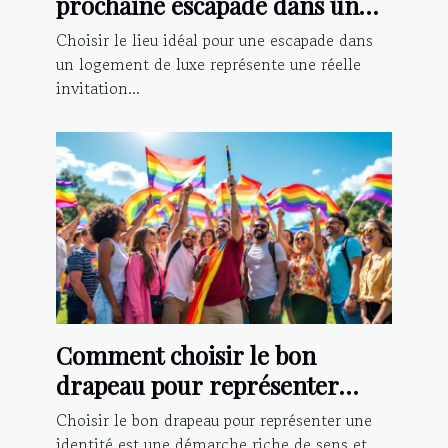
prochaine escapade dans un
logement de luxe ?
Choisir le lieu idéal pour une escapade dans
un logement de luxe représente une réelle
invitation...
Comment choisir le bon
drapeau pour représenter
votre identité?
Choisir le bon drapeau pour représenter une
identité est une démarche riche de sens et