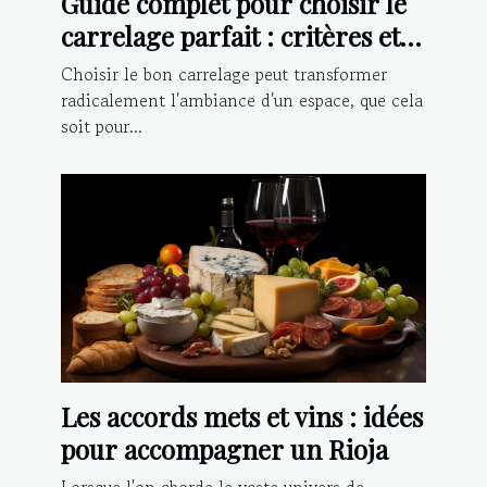
Guide complet pour choisir le
carrelage parfait : critères et
conseils d'installation
Choisir le bon carrelage peut transformer
radicalement l'ambiance d'un espace, que cela
soit pour...
Les accords mets et vins : idées
pour accompagner un Rioja
Lorsque l'on aborde le vaste univers de