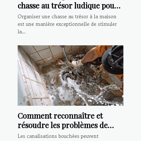
chasse au trésor ludique pour
enfants à la maison
Organiser une chasse au trésor à la maison
est une manière exceptionnelle de stimuler
la...
Comment reconnaître et
résoudre les problèmes de
canalisations bouchées
Les canalisations bouchées peuvent