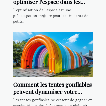
optimiser l'espace dans les
petits appartements
L'optimisation de l'espace est une
préoccupation majeure pour les résidents de
petits...
Comment les tentes gonflables
peuvent dynamiser votre
présence lors d'événements
Les tentes gonflables ne cessent de gagner en
popularité lors des événements en plein air,