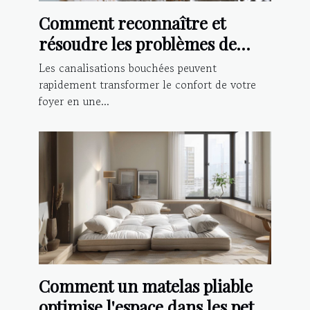
Comment reconnaître et
résoudre les problèmes de
canalisations bouchées
Les canalisations bouchées peuvent
rapidement transformer le confort de votre
foyer en une...
Comment un matelas pliable
optimise l'espace dans les petits