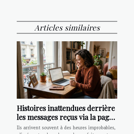
Articles similaires
Histoires inattendues derrière
les messages reçus via la page
contact
Ils arrivent souvent à des heures improbables,