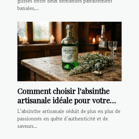
glissés entre deux demandes parfaitement
banales,...
Comment choisir l'absinthe
artisanale idéale pour votre
palais ?
L’absinthe artisanale séduit de plus en plus de
passionnés en quête d’authenticité et de
saveurs...