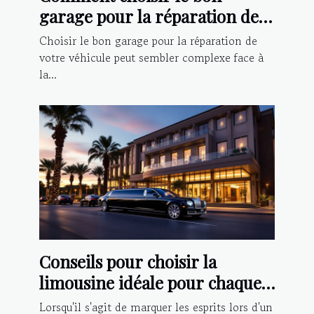
garage pour la réparation de
votre véhicule ?
Choisir le bon garage pour la réparation de
votre véhicule peut sembler complexe face à
la...
Conseils pour choisir la
limousine idéale pour chaque
type d'événement
Lorsqu'il s'agit de marquer les esprits lors d'un