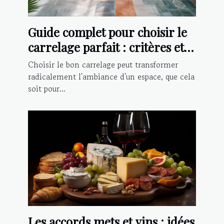
Guide complet pour choisir le
carrelage parfait : critères et
conseils d'installation
Choisir le bon carrelage peut transformer
radicalement l'ambiance d'un espace, que cela
soit pour...
Les accords mets et vins : idées