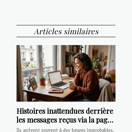
Articles similaires
Histoires inattendues derrière
les messages reçus via la page
contact
Ils arrivent souvent à des heures improbables,