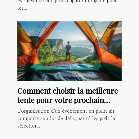
est devenue une préoccupation majeure pour
les...
Comment choisir la meilleure
tente pour votre prochain
événement extérieur
L'organisation d'un événement en plein air
comporte son lot de défis, parmi lesquels la
sélection...