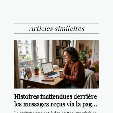
Articles similaires
Histoires inattendues derrière
les messages reçus via la page
contact
Ils arrivent souvent à des heures improbables,