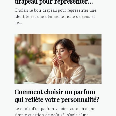
drapeau pour représenter
votre identité?
Choisir le bon drapeau pour représenter une
identité est une démarche riche de sens et
de...
Comment choisir un parfum
qui reflète votre personnalité?
Le choix d’un parfum va bien au-delà d’une
simple question de goût : il s’agit d’une