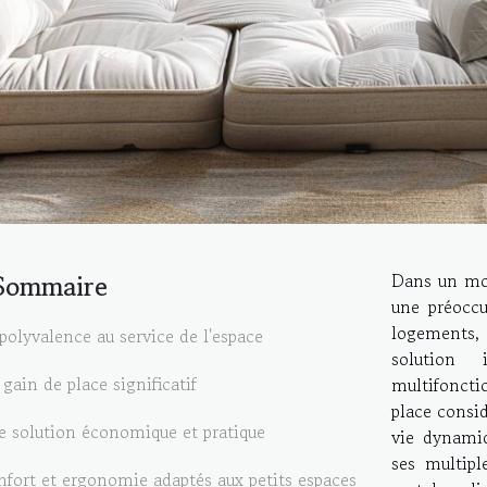
Sommaire
Dans un mon
une préoccu
logements,
polyvalence au service de l'espace
solution 
gain de place significatif
multifonct
place consi
 solution économique et pratique
vie dynamiq
ses multipl
fort et ergonomie adaptés aux petits espaces