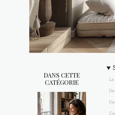
DANS CETTE
La 
CATÉGORIE
Un 
Une
Con