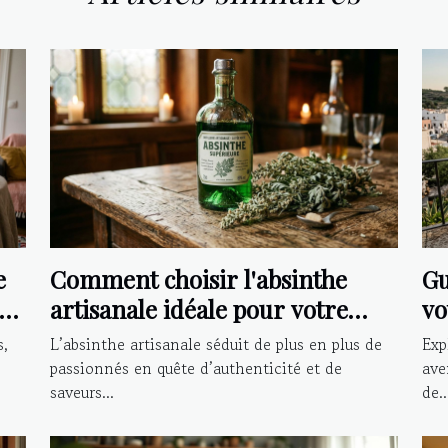
e
Comment choisir l'absinthe
Gu
artisanale idéale pour votre
vo
palais ?
le
s,
L’absinthe artisanale séduit de plus en plus de
Exp
passionnés en quête d’authenticité et de
ave
saveurs...
de..