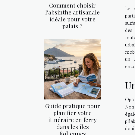
Comment choisir
Le m
l'absinthe artisanale
part
idéale pour votre
surf
palais ?
des 
mate
urba
mobi
un 
enco
Un
Opt
Guide pratique pour
Non 
planifier votre
égal
itinéraire en ferry
plia
dans les îles
doui
Éoliennes