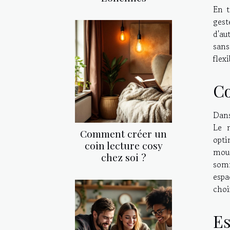
En 
gest
d'au
sans
flex
Co
Dans
Le m
Comment créer un
opti
coin lecture cosy
mous
chez soi ?
somm
espa
choi
Es