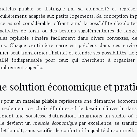
atelas pliable se distingue par sa compacité et représen
iculièrement adaptée aux petits logements. Sa conception ingé
ace au sol considérable, offrant ainsi la possibilité d'exploit
activités de loisir ou des besoins supplémentaires de ran
las repliable s'insère facilement dans divers contextes, d
ins. Chaque centimètre carré est précieux dans ces environ
lier peut transformer l'habitat et étendre ses possibilités. Le g
allié indispensable pour ceux qui cherchent à organise
mbrement superflu.
e solution économique et prat
er pour un
matelas pliable
représente une démarche économe, s
seulement ce choix élimine-t-il le besoin d'investir dans
ement une souplesse d'utilisation. Imaginons un studio où
ble devient un
meuble économique
par excellence, se transf
llet la nuit, sans sacrifier le confort ni la qualité du sommeil.