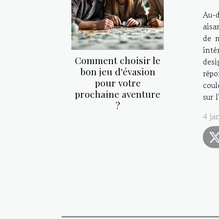
Au-d
aisa
de n
inté
Comment choisir le
desi
bon jeu d'évasion
répo
pour votre
coul
prochaine aventure
sur 
?
4 ja