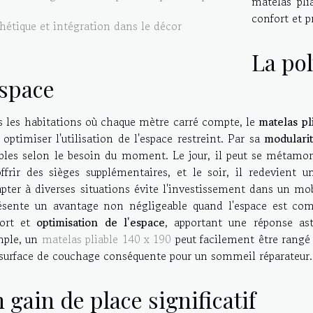
matelas pli
confort et pr
hétique et intégration dans le décor
La pol
espace
 les habitations où chaque mètre carré compte, le
matelas pl
 optimiser l'utilisation de l'espace restreint. Par sa
modulari
les selon le besoin du moment. Le jour, il peut se métamo
ffrir des sièges supplémentaires, et le soir, il redevient u
apter à diverses situations évite l'investissement dans un mo
ésente un avantage non négligeable quand l'espace est compt
fort et
optimisation de l'espace
, apportant une réponse ast
mple, un
matelas pliable 140 x 190
peut facilement être rangé 
surface de couchage conséquente pour un sommeil réparateur.
 gain de place significatif