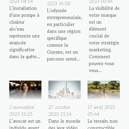
2023 00:44
2024 08:54
2023 16:58
La visibilité de
L'installation
L'odyssée
votre marque
d'une pompe à
entrepreneuriale,
est un
chaleur
en particulier
élément
air/eau
dans une région
crucial de
représente une
spécifique
votre stratégie
avancée
comme la
marketing.
significative
Guyane, est un
Comment
dans la quête...
parcours semé...
pouvez-vous
vous...
2 novembre
27 octobre
17 avril 2023
2023 15:23
2023 13:14
05:44
L’avocat est un
Dans le monde
Le terrain non
individu ayant
des jeux vidéo,
constructible