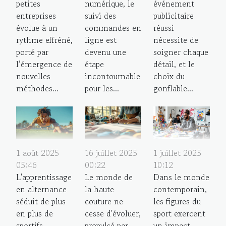
petites
numérique, le
événement
entreprises
suivi des
publicitaire
évolue à un
commandes en
réussi
rythme effréné,
ligne est
nécessite de
porté par
devenu une
soigner chaque
l’émergence de
étape
détail, et le
nouvelles
incontournable
choix du
méthodes...
pour les...
gonflable...
1 août 2025
16 juillet 2025
1 juillet 2025
05:46
00:22
10:12
L'apprentissage
Le monde de
Dans le monde
en alternance
la haute
contemporain,
séduit de plus
couture ne
les figures du
en plus de
cesse d'évoluer,
sport exercent
sportifs
propulsé par
un impact