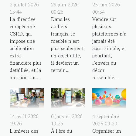
2 juillet 2026
29 juin 2026
25 juin 2026
15:44
00:26
00:54
La directive
Dans les
Vendre sur
européenne
ateliers
plusieurs
CSRD, qui
français, le
plateformes n’a
impose une
meuble n’est
jamais été
publication
plus seulement
aussi simple, et
extra-
un objet utile,
pourtant,
financière plus
il devient un
l’envers du
détaillée, et la
terrain...
décor
pression sur...
ressemble...
14 avril 2026
6 janvier 2026
4 septembre
19:26
10:26
2025 09:20
L’univers des
À l’ère du
Organiser un