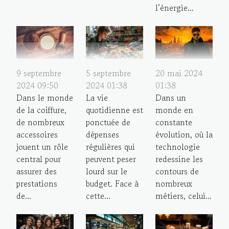
l’énergie...
9 septembre
5 septembre
20 mai 2024
2024 09:50
2024 01:38
01:38
Dans le monde
La vie
Dans un
de la coiffure,
quotidienne est
monde en
de nombreux
ponctuée de
constante
accessoires
dépenses
évolution, où la
jouent un rôle
régulières qui
technologie
central pour
peuvent peser
redessine les
assurer des
lourd sur le
contours de
prestations
budget. Face à
nombreux
de...
cette...
métiers, celui...