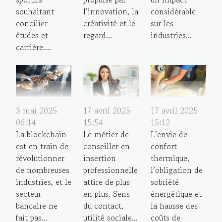
souhaitant
l’innovation, la
considérable
concilier
créativité et le
sur les
études et
regard...
industries...
carrière....
3 mai 2025
17 avril 2025
17 avril 2025
06:14
15:54
15:12
La blockchain
Le métier de
L’envie de
est en train de
conseiller en
confort
révolutionner
insertion
thermique,
de nombreuses
professionnelle
l’obligation de
industries, et le
attire de plus
sobriété
secteur
en plus. Sens
énergétique et
bancaire ne
du contact,
la hausse des
fait pas...
utilité sociale...
coûts de