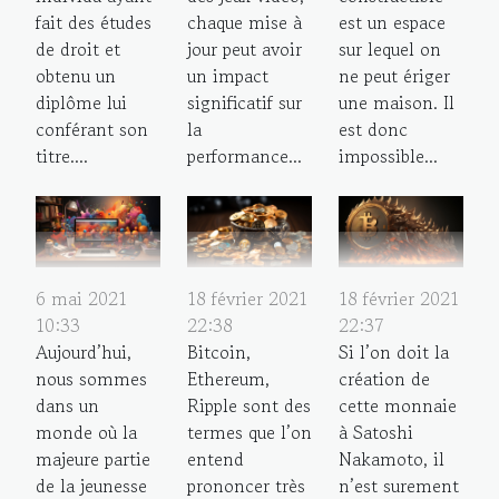
fait des études
chaque mise à
est un espace
de droit et
jour peut avoir
sur lequel on
obtenu un
un impact
ne peut ériger
diplôme lui
significatif sur
une maison. Il
conférant son
la
est donc
titre....
performance...
impossible...
6 mai 2021
18 février 2021
18 février 2021
10:33
22:38
22:37
Aujourd’hui,
Bitcoin,
Si l’on doit la
nous sommes
Ethereum,
création de
dans un
Ripple sont des
cette monnaie
monde où la
termes que l’on
à Satoshi
majeure partie
entend
Nakamoto, il
de la jeunesse
prononcer très
n’est surement