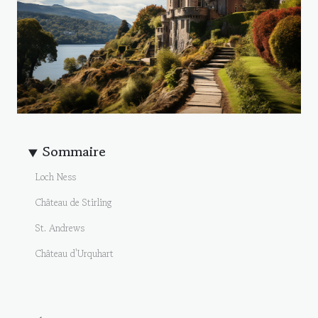
Sommaire
Loch Ness
Château de Stirling
St. Andrews
Château d'Urquhart