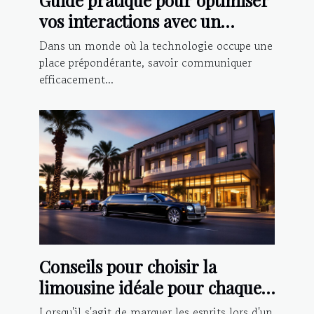
Guide pratique pour optimiser
vos interactions avec un
chatbot IA
Dans un monde où la technologie occupe une
place prépondérante, savoir communiquer
efficacement...
Conseils pour choisir la
limousine idéale pour chaque
type d'événement
Lorsqu'il s'agit de marquer les esprits lors d'un