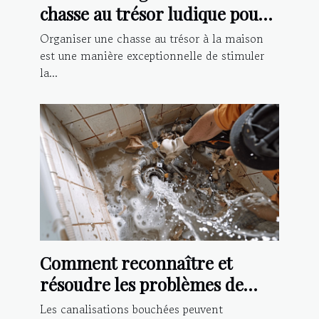
chasse au trésor ludique pour
enfants à la maison
Organiser une chasse au trésor à la maison
est une manière exceptionnelle de stimuler
la...
Comment reconnaître et
résoudre les problèmes de
canalisations bouchées
Les canalisations bouchées peuvent