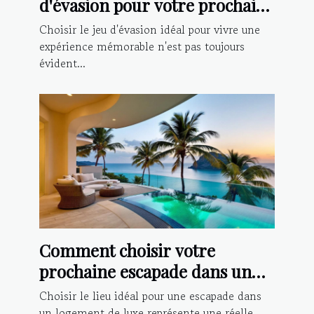
d'évasion pour votre prochaine
aventure ?
Choisir le jeu d'évasion idéal pour vivre une
expérience mémorable n'est pas toujours
évident...
Comment choisir votre
prochaine escapade dans un
logement de luxe ?
Choisir le lieu idéal pour une escapade dans
un logement de luxe représente une réelle