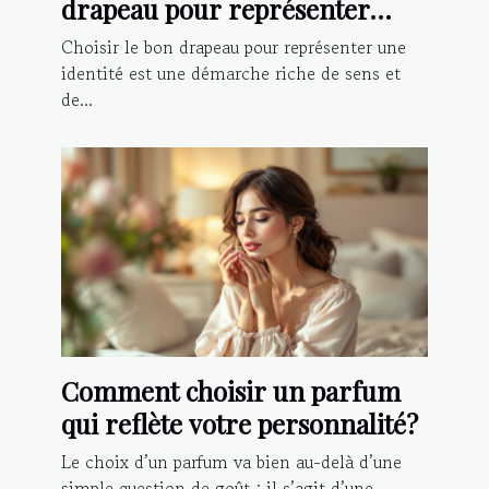
drapeau pour représenter
votre identité?
Choisir le bon drapeau pour représenter une
identité est une démarche riche de sens et
de...
Comment choisir un parfum
qui reflète votre personnalité?
Le choix d’un parfum va bien au-delà d’une
simple question de goût : il s’agit d’une