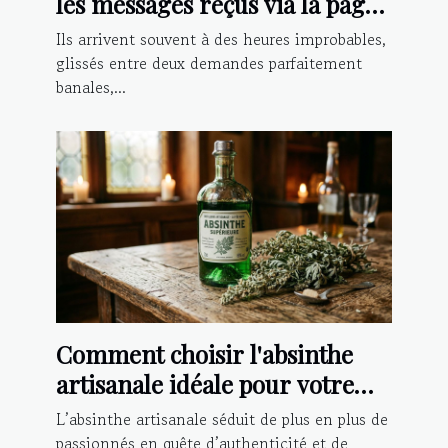
les messages reçus via la page
contact
Ils arrivent souvent à des heures improbables,
glissés entre deux demandes parfaitement
banales,...
Comment choisir l'absinthe
artisanale idéale pour votre
palais ?
L’absinthe artisanale séduit de plus en plus de
passionnés en quête d’authenticité et de