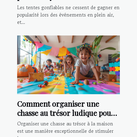
présence lors d'événements
Les tentes gonflables ne cessent de gagner en
popularité lors des événements en plein air,
et...
Comment organiser une
chasse au trésor ludique pour
enfants à la maison
Organiser une chasse au trésor à la maison
est une manière exceptionnelle de stimuler