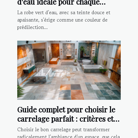
d'eau idéale pour chaque
occasion ?
La robe vert d'eau, avec sa teinte douce et
apaisante, s'érige comme une couleur de
prédilection...
Guide complet pour choisir le
carrelage parfait : critères et
conseils d'installation
Choisir le bon carrelage peut transformer
radicalement l'ambiance d'un espace, que cela