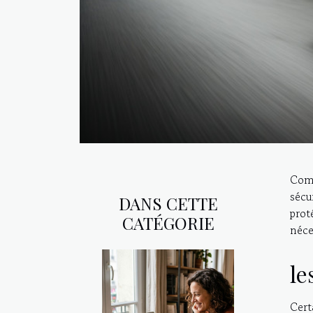
Comm
sécu
DANS CETTE
prot
CATÉGORIE
néce
le
Cert