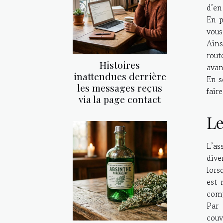
d’en
En p
vous
Ains
rout
Histoires
avan
inattendues derrière
En s
les messages reçus
fair
via la page contact
Le
L’as
dive
lors
est 
comp
Par 
couv