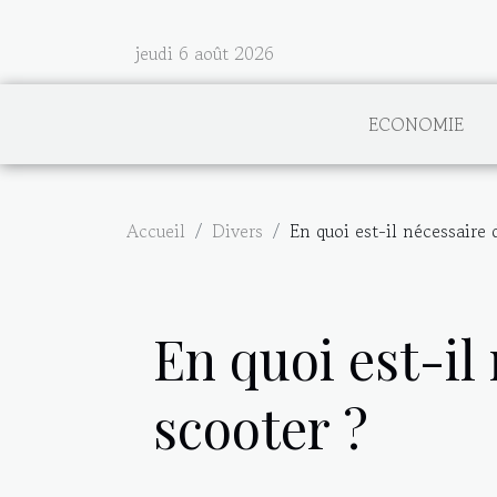
jeudi 6 août 2026
ECONOMIE
Accueil
Divers
En quoi est-il nécessaire 
En quoi est-il
scooter ?