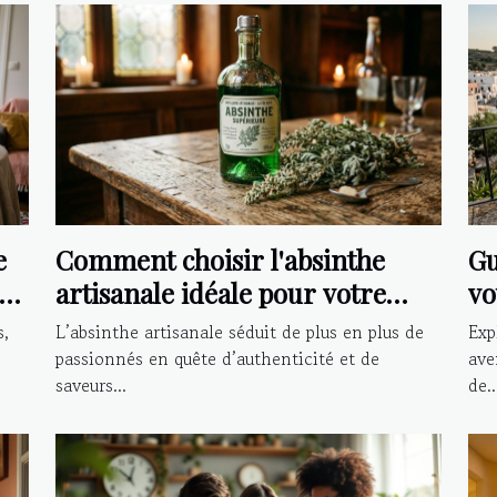
e
Comment choisir l'absinthe
Gu
artisanale idéale pour votre
vo
palais ?
le
s,
L’absinthe artisanale séduit de plus en plus de
Exp
passionnés en quête d’authenticité et de
ave
saveurs...
de..