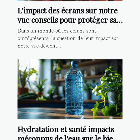
L'impact des écrans sur notre
vue conseils pour protéger sa
vision à l'ère numérique
Dans un monde où les écrans sont
omniprésents, la question de leur impact sur
notre vue devient...
Hydratation et santé impacts
méconnus de l'eau sur le bien-