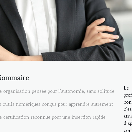
Sommaire
Le
 organisation pensée pour l’autonomie, sans solitude
pro
con
s outils numériques conçus pour apprendre autrement
c’e
str
 certification reconnue pour une insertion rapide
dis
con