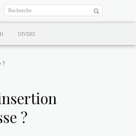
CH
DIVERS
e ?
insertion
sse ?