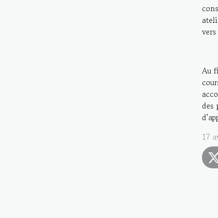
cons
atel
vers
Au f
cou
acco
des 
d’ap
17 a