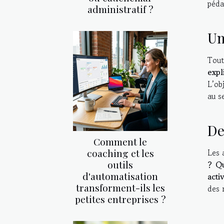
péda
administratif ?
Un
Tout
expl
L’ob
au s
De
Comment le
coaching et les
Les 
outils
? Qu
d'automatisation
acti
transforment-ils les
des 
petites entreprises ?