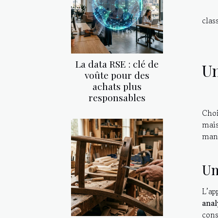
clas
La data RSE : clé de
Un
voûte pour des
achats plus
responsables
Choi
mais
man
Un
L’ap
anal
cons