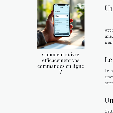
Un
Appr
mieu
à une
Comment suivre
Le
efficacement vos
commandes en ligne
Le p
?
trav
atte
Un
Cett