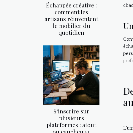
Échappée créative :
chac
comment les
artisans réinventent
Un
le mobilier du
quotidien
Cont
écha
pers
prof
De
a
S’inscrire sur
plusieurs
plateformes : atout
L’un
ou cauchemar