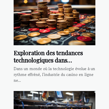
Exploration des tendances
technologiques dans
l'industrie du casino en ligne
Dans un monde où la technologie évolue à un
rythme effréné, l'industrie du casino en ligne
ne...