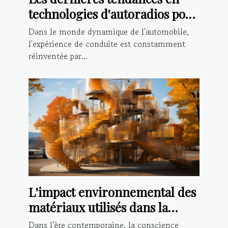
technologies d'autoradios pour
améliorer votre expérience de
Dans le monde dynamique de l'automobile,
conduite
l'expérience de conduite est constamment
réinventée par...
L'impact environnemental des
matériaux utilisés dans la
fabrication d'escaliers à Tours
Dans l'ère contemporaine, la conscience