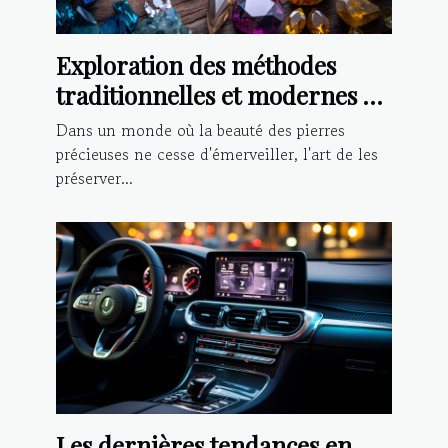
Exploration des méthodes
traditionnelles et modernes de
nettoyage des pierres
Dans un monde où la beauté des pierres
précieuses
précieuses ne cesse d'émerveiller, l'art de les
préserver...
Les dernières tendances en