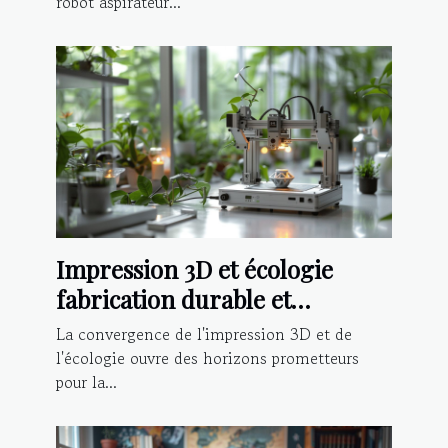
robot aspirateur...
Impression 3D et écologie
fabrication durable et
innovation des matériaux en
La convergence de l'impression 3D et de
2023
l'écologie ouvre des horizons prometteurs
pour la...