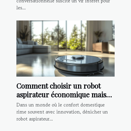
conversationnelle suscite un vif intérêt pour
les...
Comment choisir un robot
aspirateur économique mais
performant en 2025 ?
Dans un monde où le confort domestique
rime souvent avec innovation, dénicher un
robot aspirateur...