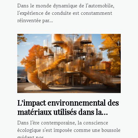
améliorer votre expérience de
Dans le monde dynamique de l'automobile,
conduite
l'expérience de conduite est constamment
réinventée par...
L'impact environnemental des
matériaux utilisés dans la
fabrication d'escaliers à Tours
Dans l'ère contemporaine, la conscience
écologique s'est imposée comme une boussole
guidant nos...